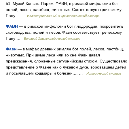
51. Музей Коньяк. Париж. ФАВН, в римской мифологии бог
полей, лесов, пастбищ, животных. Соответствует греческому
Пану. …
Иллюстрированный энциклопедический словарь
ФАВН
— в римской мифологии бог плодородия, покровитель
скотоводства, полей и лесов. Фавн соответствует греческому
Пану …
Большой Энциклопедический словарь
Фавн
— в мифах древних римлян бог полей, лесов, пастбищ,
животных. При шуме леса или во сне Фавн давал
предсказания, сложенные сатурнийским стихом. Существовало
представление о Фавне как о лукавом духе, воровавшем детей
и посылавшем кошмары и болезни.… …
Исторический словарь