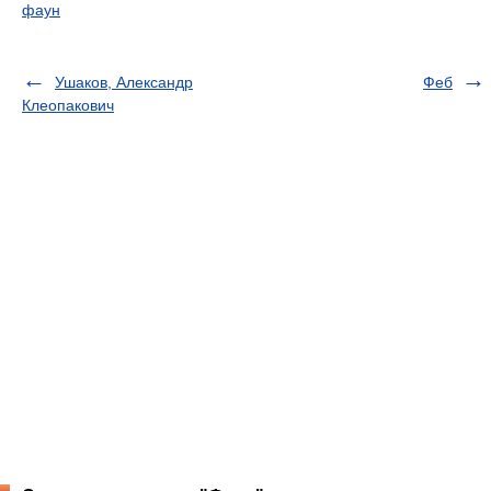
фаун
Ушаков, Александр
Феб
Клеопакович