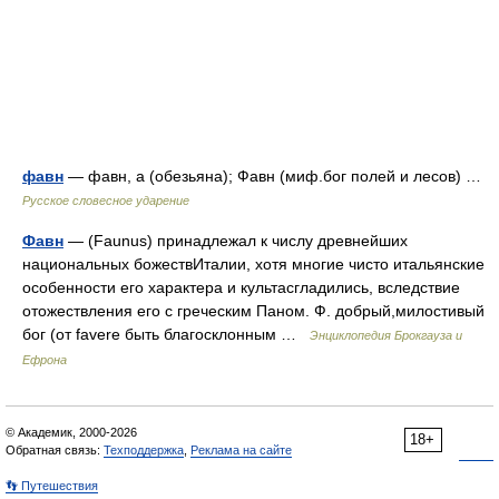
фавн
— фавн, а (обезьяна); Фавн (миф.бог полей и лесов) …
Русское словесное ударение
Фавн
— (Faunus) принадлежал к числу древнейших
национальных божествИталии, хотя многие чисто итальянские
особенности его характера и культасгладились, вследствие
отожествления его с греческим Паном. Ф. добрый,милостивый
бог (от favere быть благосклонным …
Энциклопедия Брокгауза и
Ефрона
© Академик, 2000-2026
18+
Обратная связь:
Техподдержка
,
Реклама на сайте
👣 Путешествия