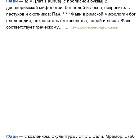
Фавн
— а; м. [лат. Faunus] [с прописной буквы] В
древнеримской мифологии: бог полей и лесов, покровитель
пастухов и охотников; Пан. * * * Фавн в римской мифологии бог
плодородия, покровитель скотоводства, полей и лесов. Фавн
соответствует греческому… …
Энциклопедический словарь
Фавн
— с козленком. Скульптура Ж.Ф.Ж. Сали. Мрамор. 1750