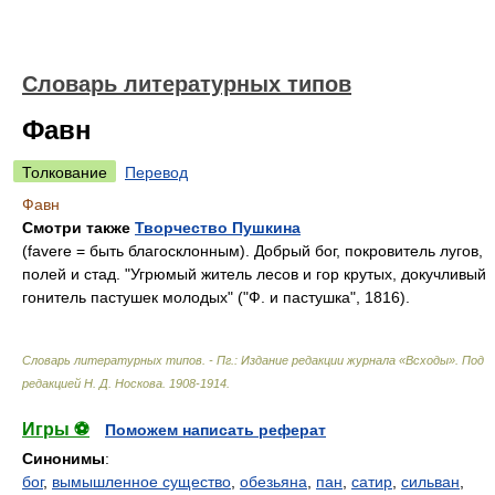
Словарь литературных типов
Фавн
Толкование
Перевод
Фавн
Смотри также
Творчество Пушкина
(favere = быть благосклонным). Добрый бог, покровитель лугов,
полей и стад. "Угрюмый житель лесов и гор крутых, докучливый
гонитель пастушек молодых" ("Ф. и пастушка", 1816).
Словарь литературных типов. - Пг.: Издание редакции журнала «Всходы»
.
Под
редакцией Н. Д. Носкова
.
1908-1914
.
Игры ⚽
Поможем написать реферат
Синонимы
:
бог
,
вымышленное существо
,
обезьяна
,
пан
,
сатир
,
сильван
,