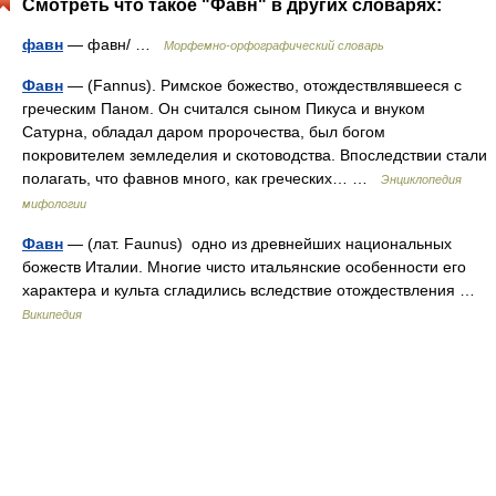
Смотреть что такое "Фавн" в других словарях:
фавн
— фавн/ …
Морфемно-орфографический словарь
Фавн
— (Fannus). Римское божество, отождествлявшееся с
греческим Паном. Он считался сыном Пикуса и внуком
Сатурна, обладал даром пророчества, был богом
покровителем земледелия и скотоводства. Впоследствии стали
полагать, что фавнов много, как греческих… …
Энциклопедия
мифологии
Фавн
— (лат. Faunus) одно из древнейших национальных
божеств Италии. Многие чисто итальянские особенности его
характера и культа сгладились вследствие отождествления …
Википедия