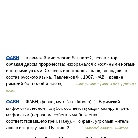
ФАВН
— в римской мифологии бог полей, лесов и гор;
обладал даром пророчества; изображался с козлиными ногами
и острыми ушами. Словарь иностранных слов, вошедших в
состав русского языка. Павленков Ф., 1907. ФАВН древне
римский бог полей и лесов;… …
Словарь иностранных слов русского
языка
ФАВН
— ФАВН, фавна, муж. (лат. faunus). 1. В римской
мифологии лесной полубог, соответствующий сатиру в греч.
мифологии (первонач. собств. имя божества,
соответствовавшего греч. Пану). «То фавн, угрюмый житель
лесов и гор крутых.» Пушкин. 2.… …
Толковый словарь Ушакова